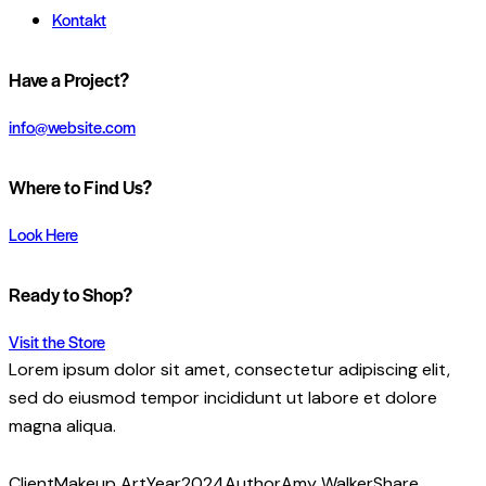
Kontakt
Have a Project?
info@website.com
Where to Find Us?
Look Here
Ready to Shop?
Visit the Store
Lorem ipsum dolor sit amet, consectetur adipiscing elit,
sed do eiusmod tempor incididunt ut labore et dolore
magna aliqua.
Client
Makeup Art
Year
2024
Author
Amy Walker
Share