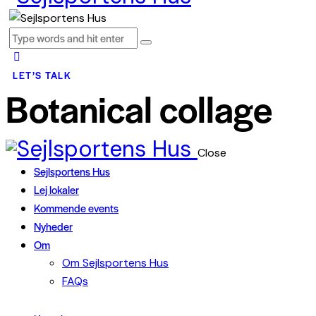
LET’S TALK
Botanical collage
Close
Sejlsportens Hus
Lej lokaler
Kommende events
Nyheder
Om
Om Sejlsportens Hus
FAQs