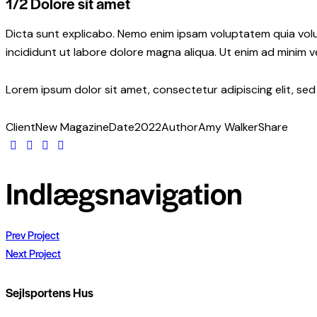
1/2 Dolore sit amet
Dicta sunt explicabo. Nemo enim ipsam voluptatem quia volup
incididunt ut labore dolore magna aliqua. Ut enim ad minim 
Lorem ipsum dolor sit amet, consectetur adipiscing elit, se
Client
New Magazine
Date
2022
Author
Amy Walker
Share
Indlægsnavigation
Prev Project
Next Project
Sejlsportens Hus