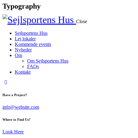
Typography
Close
Sejlsportens Hus
Lej lokaler
Kommende events
Nyheder
Om
Om Sejlsportens Hus
FAQs
Kontakt
Have a Project?
info@website.com
Where to Find Us?
Look Here