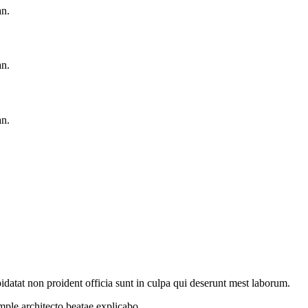
an.
an.
an.
idatat non proident officia sunt in culpa qui deserunt mest laborum.
ample
architecto beatae explicabo.