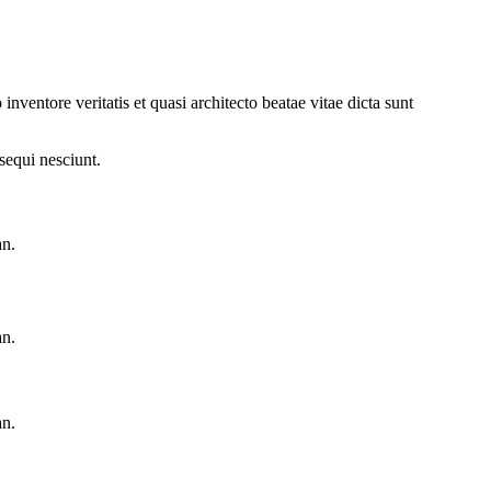
ventore veritatis et quasi architecto beatae vitae dicta sunt
sequi nesciunt.
an.
an.
an.